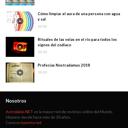
Cómo limpiar el aura de una persona con agua
y sal
22:02
Rituales de las velas en el río para todos los
signos del zodíaco
23:19
Profecías Nostradamus 2018
20:23
Nosotros
Astrolabio.NET
es la mayor red de revistas online del Mundo
Hispano desde hace más de 20 años.
Conoce
nuestra red