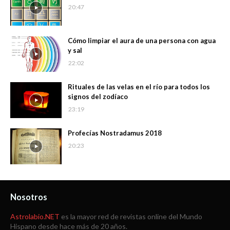
20:47
Cómo limpiar el aura de una persona con agua
y sal
22:02
Rituales de las velas en el río para todos los
signos del zodíaco
23:19
Profecías Nostradamus 2018
20:23
Nosotros
Astrolabio.NET
es la mayor red de revistas online del Mundo
Hispano desde hace más de 20 años.