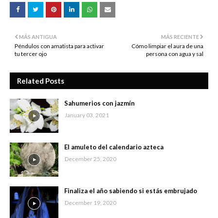
MÁS ANTIGUA
MÁS RECIENTE
Péndulos con amatista para activar
Cómo limpiar el aura de una
tu tercer ojo
persona con agua y sal
Related Posts
Sahumerios con jazmín
January 03, 2021
El amuleto del calendario azteca
December 25, 2020
Finaliza el año sabiendo si estás embrujado
December 19, 2020