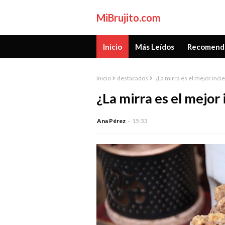
MiBrujito.com
Inicio
Más Leídos
Recomend
Inicio
destacados
¿La mirra es el mejor inci
¿La mirra es el mejor
Ana Pérez
15:33