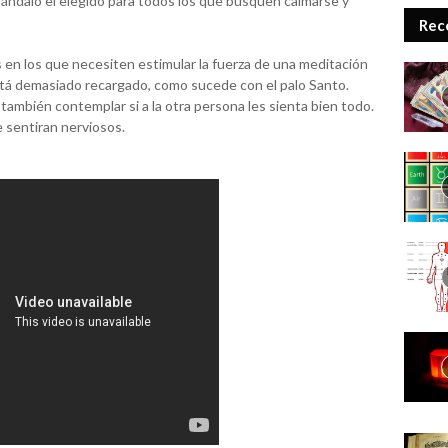
sándalo el elegido para todos los que busquen calmarse y
Rec
 en los que necesiten estimular la fuerza de una meditación
tá demasiado recargado, como sucede con el palo Santo.
ambién contemplar si a la otra persona les sienta bien todo.
e sentiran nerviosos.