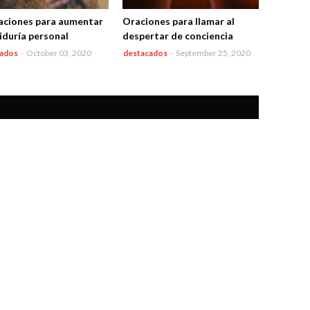
aciones para aumentar
Oraciones para llamar al
biduría personal
despertar de conciencia
cados
-
October 03, 2020
destacados
-
September 25, 2020