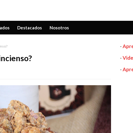
ados
Destacados
Nosotros
-
Apre
enso?
 incienso?
-
Vide
-
Apre