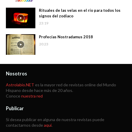
Rituales de las velas en el río para todos los
signos del zodíaco
23:19
Profecías Nostradamus 2018
20:23
Nosotros
Astrolabio.NET
es la mayor red de revistas online del Mundo
Hispano desde hace más de 20 años.
Conoce
nuestra red
Publicar
Si desea publicar en alguna de nuestra revistas puede
contactarnos desde
aquí
.