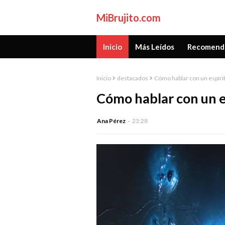
MiBrujito.com
Inicio
Más Leídos
Recomend
Inicio
destacados
Cómo hablar con un espíri
Cómo hablar con un e
Ana Pérez
23:28