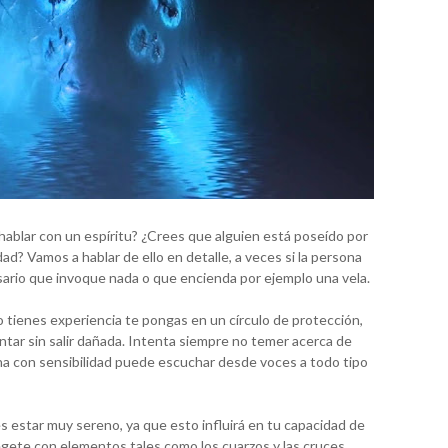
hablar con un espíritu? ¿Crees que alguien está poseído por
dad? Vamos a hablar de ello en detalle, a veces si la persona
sario que invoque nada o que encienda por ejemplo una vela.
tienes experiencia te pongas en un círculo de protección,
tar sin salir dañada. Intenta siempre no temer acerca de
na con sensibilidad puede escuchar desde voces a todo tipo
es estar muy sereno, ya que esto influirá en tu capacidad de
gete con elementos tales como los cuarzos y las cruces,