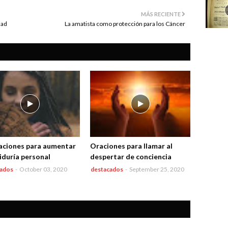
MÁS RECIENTE
dad
La amatista como protección para los Cáncer
aciones para aumentar
Oraciones para llamar al
biduría personal
despertar de conciencia
cados
-
October 03, 2020
destacados
-
September 25, 2020