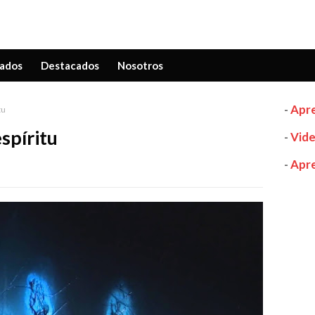
ados
Destacados
Nosotros
-
Apre
tu
spíritu
-
Vide
-
Apre