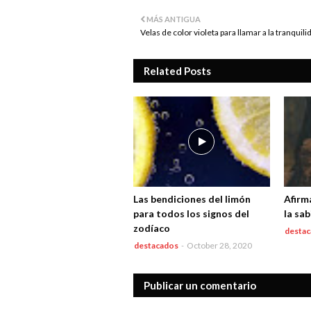
MÁS ANTIGUA
Velas de color violeta para llamar a la tranquili
Related Posts
Las bendiciones del limón
Afirm
para todos los signos del
la sa
zodíaco
desta
destacados
-
October 28, 2020
Publicar un comentario