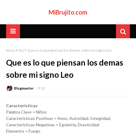
MiBrujito.com
Inicio
leo
Que es lo que piensan los demas sobre mi signo Leo
Que es lo que piensan los demas
sobre mi signo Leo
Blogmaster
9:13
Características
Palabra Clave = Niños
Características Positivas = Amor, Autoridad, Integridad,
Características Negativas = Egolatría, Drasticidad
Elemento = Fuego