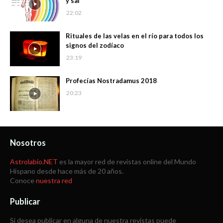
y sal
22:02
Rituales de las velas en el río para todos los
signos del zodíaco
23:19
Profecías Nostradamus 2018
20:23
Nosotros
Astrolabio.NET
es la mayor red de revistas online del Mundo
Hispano desde hace más de 20 años.
Conoce
nuestra red
Publicar
Si desea publicar en alguna de nuestra revistas puede