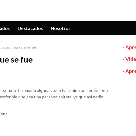
ados
Destacados
Nosotros
-
Apre
a a tu amor que se fue
ue se fue
-
Vide
-
Apre
persona te ha amado alguna vez, o ha tenido un sentimiento
 preferible que sea una persona soltera, ya que así nadie
lena.