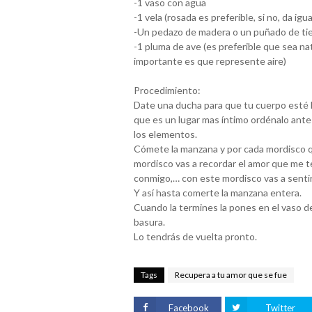
-1 vaso con agua
-1 vela (rosada es preferible, si no, da igua
-Un pedazo de madera o un puñado de tier
-1 pluma de ave (es preferible que sea natur
importante es que represente aire)
Procedimiento:
Date una ducha para que tu cuerpo esté libr
que es un lugar mas íntimo ordénalo ante
los elementos.
Cómete la manzana y por cada mordisco qu
mordisco vas a recordar el amor que me te
conmigo,… con este mordisco vas a sentir
Y así hasta comerte la manzana entera.
Cuando la termines la pones en el vaso de 
basura.
Lo tendrás de vuelta pronto.
Tags
Recupera a tu amor que se fue
Facebook
Twitter