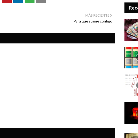
Rec
MÁS RECIENTE
Para que sueñe contigo