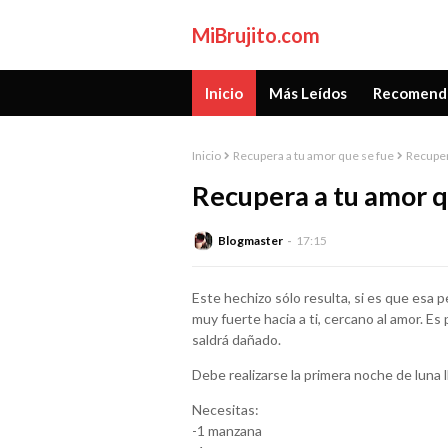
MiBrujito.com
Inicio
Más Leídos
Recomend
Inicio
Recupera a tu amor que se fue
Recuper
Recupera a tu amor q
Blogmaster
17:15
Este hechizo sólo resulta, si es que esa 
muy fuerte hacia a ti, cercano al amor. Es
saldrá dañado.
Debe realizarse la primera noche de luna l
Necesitas:
-1 manzana