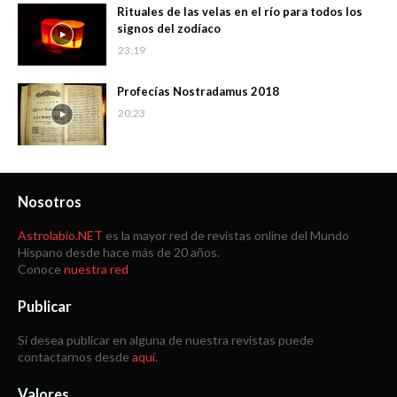
Rituales de las velas en el río para todos los
signos del zodíaco
23:19
Profecías Nostradamus 2018
20:23
Nosotros
Astrolabio.NET
es la mayor red de revistas online del Mundo
Hispano desde hace más de 20 años.
Conoce
nuestra red
Publicar
Si desea publicar en alguna de nuestra revistas puede
contactarnos desde
aquí
.
Valores