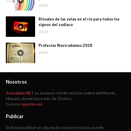
22:02
Rituales de las velas en el río para todos los
signos del zodíaco
23:19
Profecías Nostradamus 2018
20:23
Nosotros
Astrolabio.NET
es la mayor red de revistas online del Mundo
Hispano desde hace más de 20 años.
Conoce
nuestra red
Publicar
Si desea publicar en alguna de nuestra revistas puede